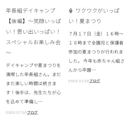
年長組デイキャンプ
🏮 ワクワクがいっぱ
【後編】～笑顔いっぱ
い！夏まつり
い！思い出いっぱい！
７月１７日（金）１６時～
スペシャルお楽しみ会
１８時まで全園児と保護者
～
参加の夏まつりが行われま
した。 今年も赤ちゃん組さ
デイキャンプや夏まつりを
んから卒園…
満喫した年長組さん。まだ
ブログ
2026.07.29
まだ楽しい時間は続きま
す！後半は、先生たちが心
を込めて準備し…
ブログ
2026.07.30