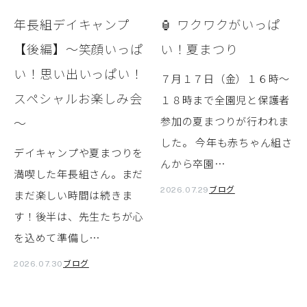
年長組デイキャンプ
🏮 ワクワクがいっぱ
【後編】～笑顔いっぱ
い！夏まつり
い！思い出いっぱい！
７月１７日（金）１６時～
スペシャルお楽しみ会
１８時まで全園児と保護者
～
参加の夏まつりが行われま
した。 今年も赤ちゃん組さ
デイキャンプや夏まつりを
んから卒園…
満喫した年長組さん。まだ
ブログ
2026.07.29
まだ楽しい時間は続きま
す！後半は、先生たちが心
を込めて準備し…
ブログ
2026.07.30