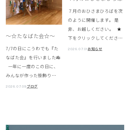
７月のおひさまひろばを次
のように開催します。 是
非、お越しください。 ★
～☆たなばた会☆～
下をクリックしてくださ…
7/7の日にこうわでも『た
お知らせ
2026.07.01
なばた会』を行いました🎋
一年に一度のこの日に、
みんなが作った笹飾り…
ブログ
2026.07.09