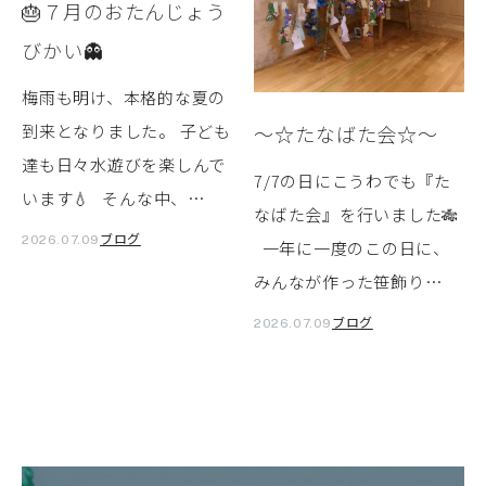
🎂７月のおたんじょう
びかい👻
梅雨も明け、本格的な夏の
到来となりました。 子ども
～☆たなばた会☆～
達も日々水遊びを楽しんで
7/7の日にこうわでも『た
います💧 そんな中、…
なばた会』を行いました🎋
ブログ
2026.07.09
一年に一度のこの日に、
みんなが作った笹飾り…
ブログ
2026.07.09