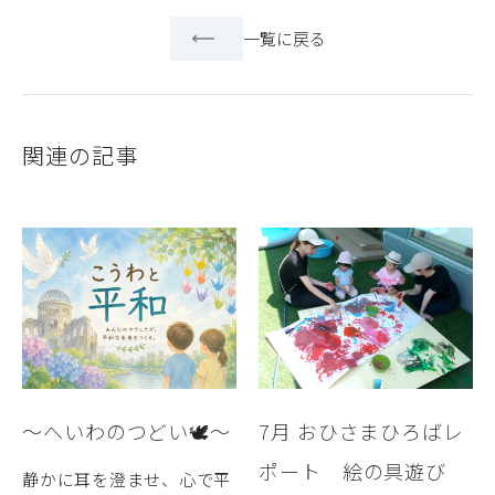
一覧に戻る
関連の記事
～へいわのつどい🕊️～
7月 おひさまひろばレ
ポート 絵の具遊び
静かに耳を澄ませ、心で平