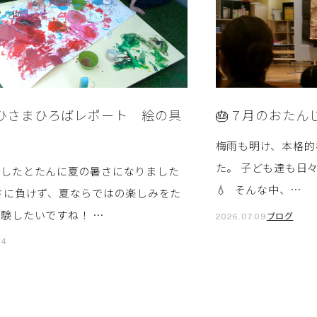
おひさまひろばレポート 絵の具
🎂７月のおたん
梅雨も明け、本格的
た。 子ども達も日
けしたとたんに夏の暑さになりました
💧 そんな中、…
さに負けず、夏ならではの楽しみをた
験したいですね！ …
ブログ
2026.07.09
24