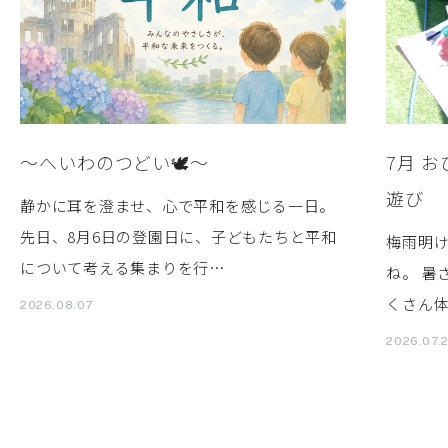
～へいわのつどい🕊️～
7月 
遊び
静かに耳を澄ませ、心で平和を感じる一日。
先日、8月6日の登園日に、子どもたちと平和
梅雨明
について考える集まりを行…
ね。 暑
くさん体
2026.08.07
2026.07.