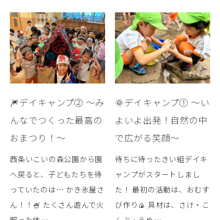
🎆デイキャンプ② ～み
🌞デイキャンプ① ～い
んなでつくった最高の
よいよ出発！自然の中
おまつり！～
で広がる笑顔～
西条いこいの森公園から園
待ちに待ったきい組デイキ
へ戻ると、子どもたちを待
ャンプがスタートしまし
っていたのは… かき氷屋さ
た！ 最初の活動は、おむす
ん！！🍧 たくさん遊んで火
び作り🍙 具材は、さけ・こ
照った体…
んぶ・うめ…