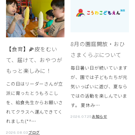
8月の園庭開放・おひ
【食育】🌽皮をむい
さまくらぶについて
て、届けて、おやつが
毎日暑い日が続いています
もっと楽しみに！
が、園では子どもたちが元
この日はリーダーさんが立
気いっぱいに遊び、夏なら
派に育ったとうもろこし
ではの活動を楽しんでいま
を、給食先生からお願いさ
す。 夏休み…
れてクラスへ運んできてく
お知らせ
2026.07.25
れました(*^…
ブログ
2026.08.03