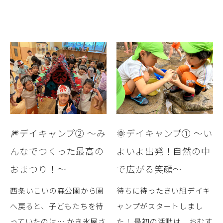
🎆デイキャンプ② ～み
🌞デイキャンプ① ～い
んなでつくった最高の
よいよ出発！自然の中
おまつり！～
で広がる笑顔～
西条いこいの森公園から園
待ちに待ったきい組デイキ
へ戻ると、子どもたちを待
ャンプがスタートしまし
っていたのは… かき氷屋さ
た！ 最初の活動は、おむす