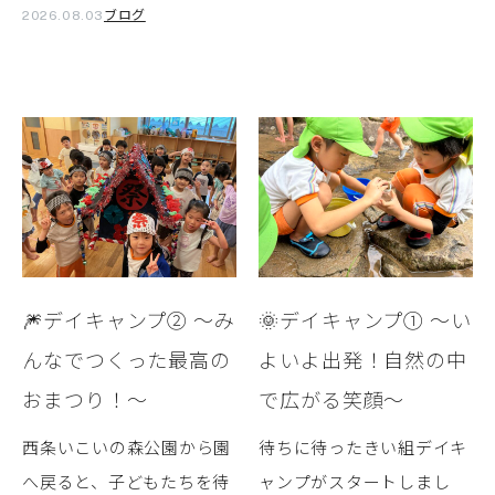
ブログ
2026.08.03
🎆デイキャンプ② ～み
🌞デイキャンプ① ～い
んなでつくった最高の
よいよ出発！自然の中
おまつり！～
で広がる笑顔～
西条いこいの森公園から園
待ちに待ったきい組デイキ
へ戻ると、子どもたちを待
ャンプがスタートしまし