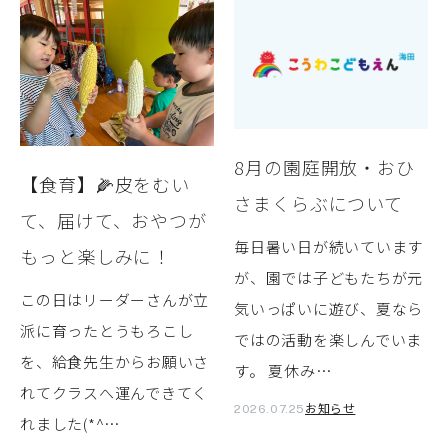
8月の園庭開放・おひ
【食育】🌽皮をむい
さまくらぶについて
て、届けて、おやつが
毎日暑い日が続いています
もっと楽しみに！
が、園では子どもたちが元
この日はリーダーさんが立
気いっぱいに遊び、夏なら
派に育ったとうもろこし
ではの活動を楽しんでいま
を、給食先生からお願いさ
す。 夏休み…
れてクラスへ運んできてく
お知らせ
2026.07.25
れました(*^…