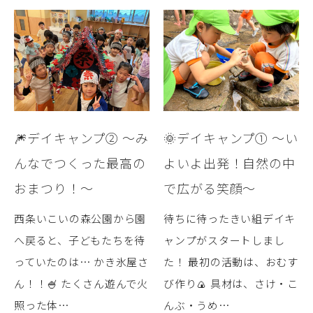
🎆デイキャンプ② ～み
🌞デイキャンプ① ～い
んなでつくった最高の
よいよ出発！自然の中
おまつり！～
で広がる笑顔～
西条いこいの森公園から園
待ちに待ったきい組デイキ
へ戻ると、子どもたちを待
ャンプがスタートしまし
っていたのは… かき氷屋さ
た！ 最初の活動は、おむす
ん！！🍧 たくさん遊んで火
び作り🍙 具材は、さけ・こ
照った体…
んぶ・うめ…