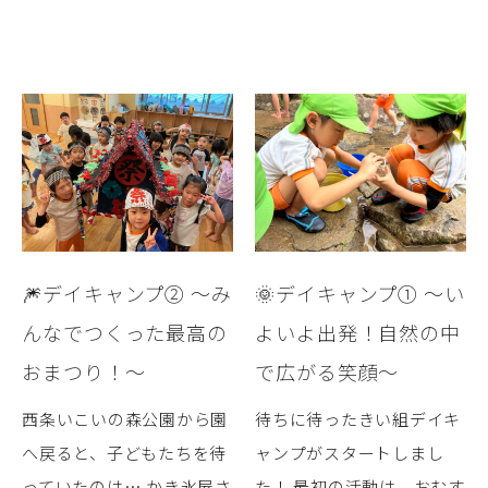
🎆デイキャンプ② ～み
🌞デイキャンプ① ～い
んなでつくった最高の
よいよ出発！自然の中
おまつり！～
で広がる笑顔～
西条いこいの森公園から園
待ちに待ったきい組デイキ
へ戻ると、子どもたちを待
ャンプがスタートしまし
っていたのは… かき氷屋さ
た！ 最初の活動は、おむす