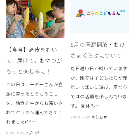
8月の園庭開放・おひ
【食育】🌽皮をむい
さまくらぶについて
て、届けて、おやつが
毎日暑い日が続いています
もっと楽しみに！
が、園では子どもたちが元
この日はリーダーさんが立
気いっぱいに遊び、夏なら
派に育ったとうもろこし
ではの活動を楽しんでいま
を、給食先生からお願いさ
す。 夏休み…
れてクラスへ運んできてく
お知らせ
2026.07.25
れました(*^…
ブログ
2026.08.03