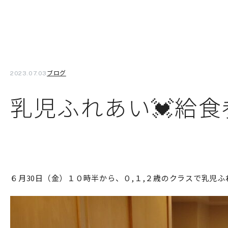
ブログ
2023.07.03
乳児ふれあい💓給食
６月30日（金）１０時半から、０,１,２歳のクラスで乳児