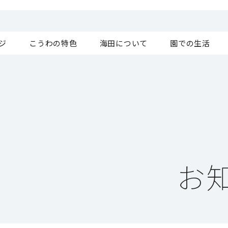
ジ
こうわの特色
海田について
園での生活
お