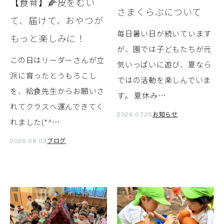
【食育】🌽皮をむい
さまくらぶについて
て、届けて、おやつが
毎日暑い日が続いています
もっと楽しみに！
が、園では子どもたちが元
この日はリーダーさんが立
気いっぱいに遊び、夏なら
派に育ったとうもろこし
ではの活動を楽しんでいま
を、給食先生からお願いさ
す。 夏休み…
れてクラスへ運んできてく
お知らせ
2026.07.25
れました(*^…
ブログ
2026.08.03