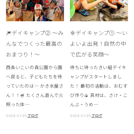
🎆デイキャンプ② ～み
🌞デイキャンプ① ～い
んなでつくった最高の
よいよ出発！自然の中
おまつり！～
で広がる笑顔～
西条いこいの森公園から園
待ちに待ったきい組デイキ
へ戻ると、子どもたちを待
ャンプがスタートしまし
っていたのは… かき氷屋さ
た！ 最初の活動は、おむす
ん！！🍧 たくさん遊んで火
び作り🍙 具材は、さけ・こ
照った体…
んぶ・うめ…
ブログ
ブログ
2026.07.25
2026.07.25