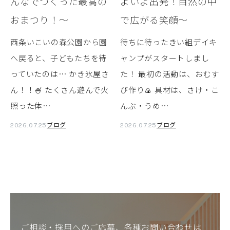
んなでつくった最高の
よいよ出発！自然の中
おまつり！～
で広がる笑顔～
西条いこいの森公園から園
待ちに待ったきい組デイキ
へ戻ると、子どもたちを待
ャンプがスタートしまし
っていたのは… かき氷屋さ
た！ 最初の活動は、おむす
ん！！🍧 たくさん遊んで火
び作り🍙 具材は、さけ・こ
照った体…
んぶ・うめ…
ブログ
ブログ
2026.07.25
2026.07.25
ご相談・採用へのご応募、各種お問い合わせは