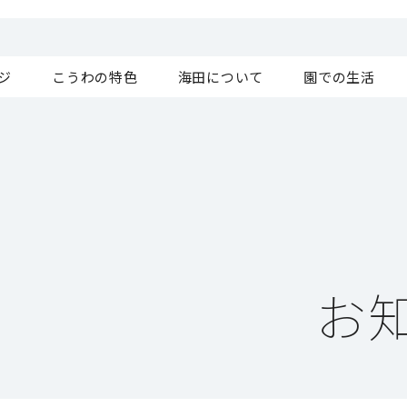
ジ
こうわの特色
海田について
園での生活
お